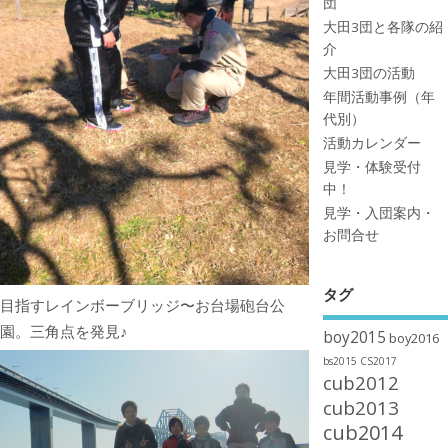
団
大田3団と各隊の紹
介
大田3団の活動
年間活動事例（年
代別）
活動カレンダー
見学・体験受付
中！
見学・入団案内・
お問合せ
タグ
目指すレインボーブリッジ〜お台場砲台公
園。三角点を発見♪
boy2015
boy2016
bs2015
CS2017
cub2012
cub2013
cub2014