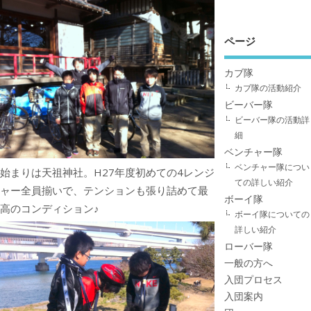
ページ
カブ隊
カブ隊の活動紹介
ビーバー隊
ビーバー隊の活動詳
細
ベンチャー隊
ベンチャー隊につい
始まりは天祖神社。H27年度初めての4レンジ
ての詳しい紹介
ャー全員揃いで、テンションも張り詰めて最
ボーイ隊
高のコンディション♪
ボーイ隊についての
詳しい紹介
ローバー隊
一般の方へ
入団プロセス
入団案内