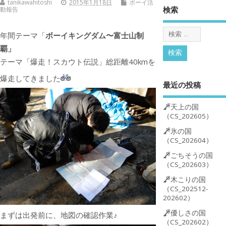
tanikawahitoshi
2015年1月18日
ボーイ活
ー
検索
動報告
ヤ
ー
年間テーマ「
ボーイキングダム〜富士山制
覇」
テーマ「爆走！スカウト伝説」総距離40kmを
爆走してきました
最近の投稿
天上の国
（CS_202605）
氷の国
（CS_202604）
ごちそうの国
（CS_202603）
木こりの国
（CS_202512-
202602）
優しさの国
まずは出発前に、地図の確認作業♪
（CS_202602）