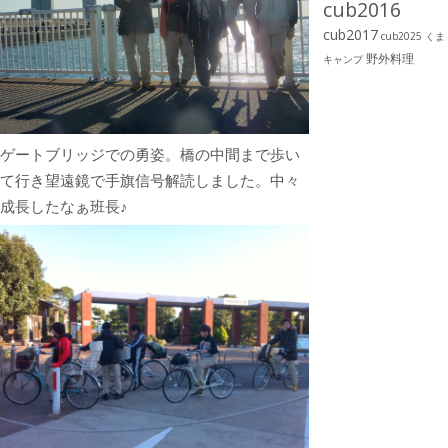
cub2016
cub2017
cub2025
くま
野外料理
キャンプ
ゲートブリッジでの勇姿。橋の中間まで歩い
て行き望遠鏡で手旗信号解読しました。中々
成長したなぁ班長♪