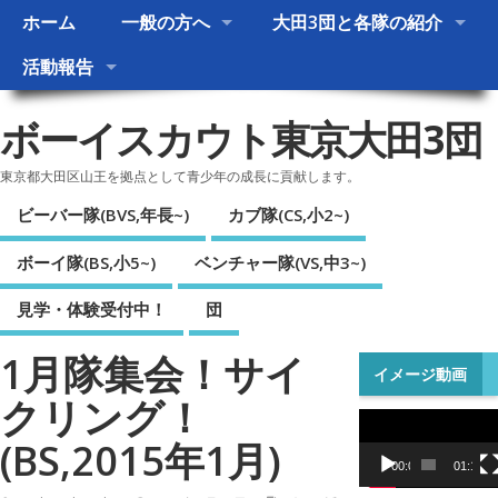
ホーム
一般の方へ
大田3団と各隊の紹介
活動報告
ボーイスカウト東京大田3団
東京都大田区山王を拠点として青少年の成長に貢献します。
ビーバー隊(BVS,年長~)
カブ隊(CS,小2~)
ボーイ隊(BS,小5~)
ベンチャー隊(VS,中3~)
見学・体験受付中！
団
1月隊集会！サイ
イメージ動画
クリング！
動
(BS,2015年1月)
画
プ
00:00
01:17
レ